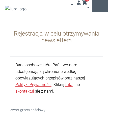
MENU
Przejdź
do
Rejestracja w celu otrzymywania
treści
Przejdź
newslettera
do
opcji
wyszukiwania
Dane osobowe które Państwo nam
udostępniają są chronione według
obowiązujących przepisów oraz naszej
Polityki Prywatności
. Kliknij
tutaj
lub
skontaktuj
się z nami.
Zwrot grzecznościowy