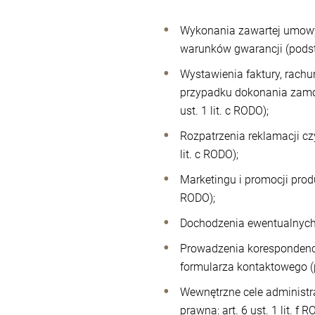
Wykonania zawartej umowy 
warunków gwarancji (podsta
Wystawienia faktury, rach
przypadku dokonania zamów
ust. 1 lit. c RODO);
Rozpatrzenia reklamacji cz
lit. c RODO);
Marketingu i promocji produ
RODO);
Dochodzenia ewentualnych r
Prowadzenia korespondencj
formularza kontaktowego (po
Wewnętrzne cele administra
prawna: art. 6 ust. 1 lit. f R