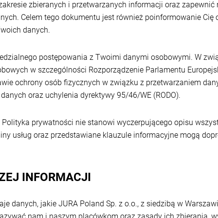
zakresie zbieranych i przetwarzanych informacji oraz zapewni
nych. Celem tego dokumentu jest również poinformowanie Cię 
Twoich danych.
edzialnego postępowania z Twoimi danymi osobowymi. W zwią
bowych w szczególności Rozporządzenie Parlamentu Europejsk
prawie ochrony osób fizycznych w związku z przetwarzaniem da
 danych oraz uchylenia dyrektywy 95/46/WE (RODO).
 Polityka prywatności nie stanowi wyczerpującego opisu wszys
iny usług oraz przedstawiane klauzule informacyjne mogą do
SZEJ INFORMACJI
zaje danych, jakie JURA Poland Sp. z o.o., z siedzibą w Warszaw
ekazywać nam i naszym placówkom oraz zasady ich zbierania, w