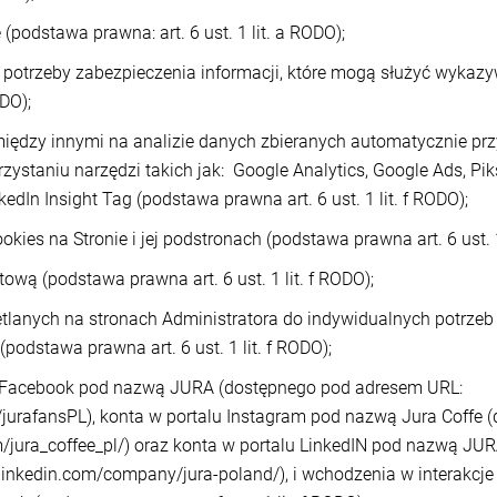
(podstawa prawna: art. 6 ust. 1 lit. a RODO);
 potrzeby zabezpieczenia informacji, które mogą służyć wykaz
ODO);
iędzy innymi na analizie danych zbieranych automatycznie przy
orzystaniu narzędzi takich jak: Google Analytics, Google Ads, P
kedIn Insight Tag (podstawa prawna art. 6 ust. 1 lit. f RODO);
ies na Stronie i jej podstronach (podstawa prawna art. 6 ust. 1
ową (podstawa prawna art. 6 ust. 1 lit. f RODO);
tlanych na stronach Administratora do indywidualnych potrzeb
podstawa prawna art. 6 ust. 1 lit. f RODO);
u Facebook pod nazwą JURA (dostępnego pod adresem URL:
jurafansPL), konta w portalu Instagram pod nazwą Jura Coffe
/jura_coffee_pl/) oraz konta w portalu LinkedIN pod nazwą JU
linkedin.com/company/jura-poland/), i wchodzenia w interakcje