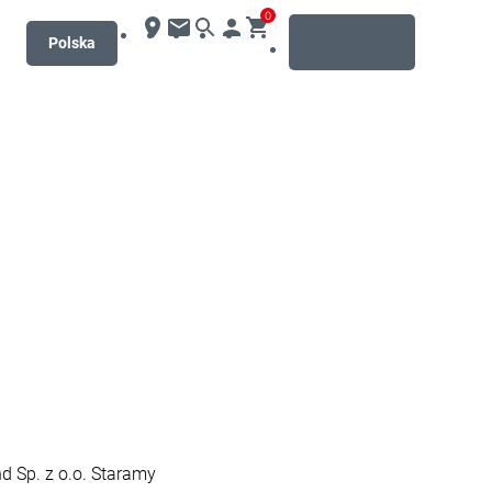
0
MENU
Polska
d Sp. z o.o. Staramy