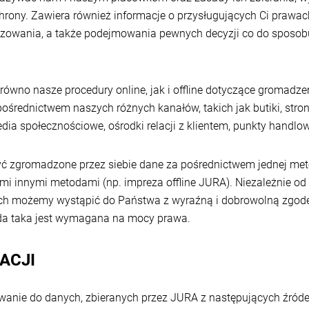
chrony. Zawiera również informacje o przysługujących Ci praw
lizowania, a także podejmowania pewnych decyzji co do sposo
arówno nasze procedury online, jak i offline dotyczące gromadz
średnictwem naszych różnych kanałów, takich jak butiki, strony
ia społecznościowe, ośrodki relacji z klientem, punkty handlow
yć zgromadzone przez siebie dane za pośrednictwem jednej meto
 innymi metodami (np. impreza offline JURA). Niezależnie od 
cjach możemy wystąpić do Państwa z wyraźną i dobrowolną zgod
da taka jest wymagana na mocy prawa.
ACJI
wanie do danych, zbieranych przez JURA z następujących źróde