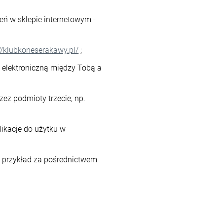
ń w sklepie internetowym -
://klubkoneserakawy.pl/
;
 elektroniczną między Tobą a
ez podmioty trzecie, np.
likacje do użytku w
a przykład za pośrednictwem