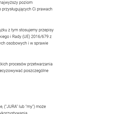
ć najwyższy poziom
o przysługujących Ci prawach
zku z tym stosujemy przepisy
iego i Rady (UE) 2016/679 z
nych osobowych i w sprawie
tkich procesów przetwarzania
precyzowywać poszczególne
ie, (“JURA” lub “my”) może
ykorzystywania,