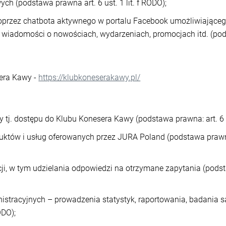
h (podstawa prawna art. 6 ust. 1 lit. f RODO);
oprzez chatbota aktywnego w portalu Facebook umożliwiające
ę, wiadomości o nowościach, wydarzeniach, promocjach itd. (podst
era Kawy -
https://klubkoneserakawy.pl/
j. dostępu do Klubu Konesera Kawy (podstawa prawna: art. 6 us
uktów i usług oferowanych przez JURA Poland (podstawa prawna: a
, w tym udzielania odpowiedzi na otrzymane zapytania (podstawa
stracyjnych – prowadzenia statystyk, raportowania, badania s
ODO);