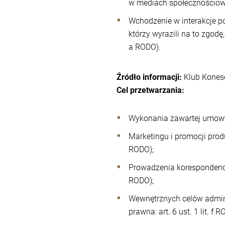
w mediach społecznościowyc
Wchodzenie w interakcje p
którzy wyrazili na to zgod
a RODO).
Źródło informacji:
Klub Kones
Cel przetwarzania:
Wykonania zawartej umowy t
Marketingu i promocji prod
RODO);
Prowadzenia korespondencji
RODO);
Wewnętrznych celów admini
prawna: art. 6 ust. 1 lit. f R