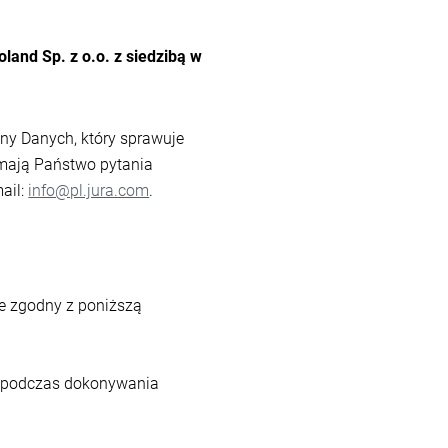
land Sp. z o.o. z siedzibą w
ny Danych, który sprawuje
 mają Państwo pytania
ail:
info@pl.jura.com
.
ne zgodny z poniższą
ne podczas dokonywania