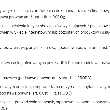
w tym realizacja zamówienia i dokonania rozliczeń finansowy
wa prawna: art. 6 ust. 1 lit. b RODO);
unku i spełnienia innych obowiązków wynikających z przepisó
ień w Sklepie internetowym lub pozostałych produktów i usłu
y roszczeń związanych z umową (podstawa prawna art. 6 ust. 1 l
któw i usług oferowanych przez JURA Poland (podstawa prawna: ar
oszczeń (podstawa prawna: art. 6 ust. 1 lit. f RODO);
i, w tym udzielania odpowiedzi na otrzymane zapytania, w ty
dstawa prawna: art. 6 ust. 1 lit. f RODO);
cyjne – prowadzenia statystyk, raportowania, badania satysfa
ODO);