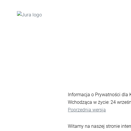
Przejdź
do
treści
Przejdź
do
opcji
wyszukiwania
Informacja o Prywatności dla
Wchodząca w życie: 24 wrześ
Poprzednia wersja
Witamy na naszej stronie inter