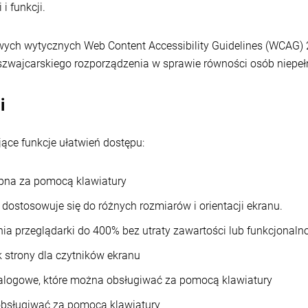
i funkcji.
ch wytycznych Web Content Accessibility Guidelines (WCAG) 2
 szwajcarskiego rozporządzenia w sprawie równości osób niepe
i
jące funkcje ułatwień dostępu:
ępna za pomocą klawiatury
dostosowuje się do różnych rozmiarów i orientacji ekranu.
ia przeglądarki do 400% bez utraty zawartości lub funkcjonalno
 strony dla czytników ekranu
alogowe, które można obsługiwać za pomocą klawiatury
bsługiwać za pomocą klawiatury