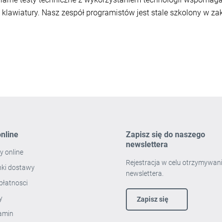
klawiatury. Nasz zespół programistów jest stale szkolony w z
nline
Zapisz się do naszego
newslettera
y online
Rejestracja w celu otrzymywan
ki dostawy
newslettera.
płatnosci
ty
Zapisz się
amin