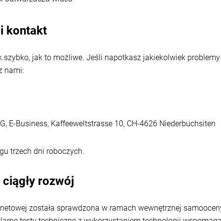
i kontakt
k szybko, jak to możliwe. Jeśli napotkasz jakiekolwiek problem
 z nami:
G, E-Business, Kaffeeweltstrasse 10, CH-4626 Niederbuchsiten
gu trzech dni roboczych.
 ciągły rozwój
ernetowej została sprawdzona w ramach wewnętrznej samoocen
rne testy techniczne z wykorzystaniem technologii wspomagają