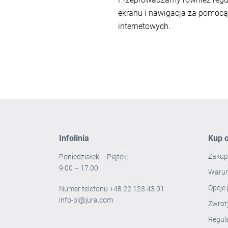
ekranu i nawigacja za pomocą 
internetowych.
Infolinia
Kup o
Zakup
Poniedziałek – Piątek:
9.00 – 17.00
Warun
Opcje 
Numer telefonu
+48 22 123 43 01
info-pl@jura.com
Zwro
Regul