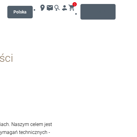
0
MENU
Polska
ści
iach. Naszym celem jest
wymagań technicznych -