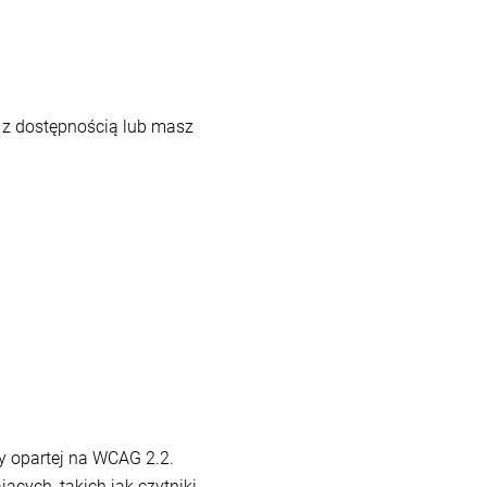
y z dostępnością lub masz
y opartej na WCAG 2.2.
cych, takich jak czytniki