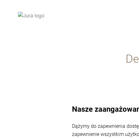
Przejdź
do
treści
De
Przejdź
do
opcji
wyszukiwania
Nasze zaangażowan
Dążymy do zapewnienia dostęp
zapewnienie wszystkim użytko