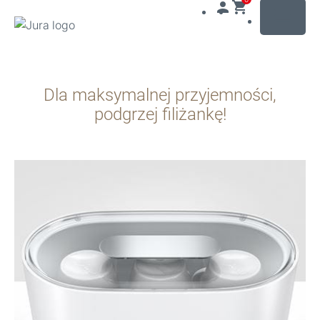
MENU
Przejdź
do
Dla maksymalnej przyjemności,
treści
Przejdź
podgrzej filiżankę!
do
opcji
wyszukiwania