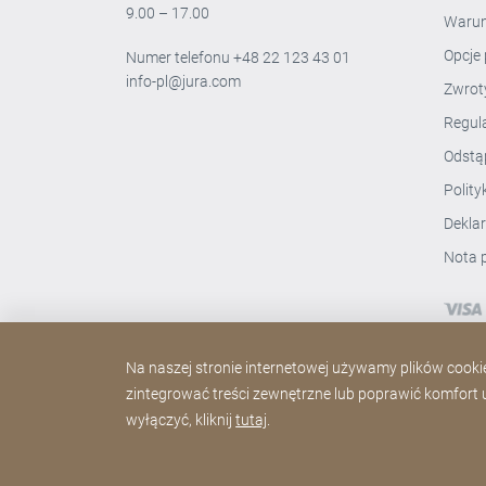
9.00 – 17.00
Warun
Opcje 
Numer telefonu
+48 22 123 43 01
info-pl@jura.com
Zwro
Regul
Odstą
Polit
Dekla
Nota 
Na naszej stronie internetowej używamy plików cookie.
zintegrować treści zewnętrzne lub poprawić komfort uż
wyłączyć, kliknij
tutaj
.
Copyright © 2026