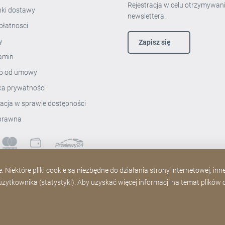
Rejestracja w celu otrzymywan
ki dostawy
newslettera.
płatnosci
ty
Zapisz się
amin
p od umowy
yka prywatności
racja w sprawie dostępności
prawna
 Niektóre pliki cookie są niezbędne do działania strony internetowej, in
ytkownika (statystyki). Aby uzyskać więcej informacji na temat plików co