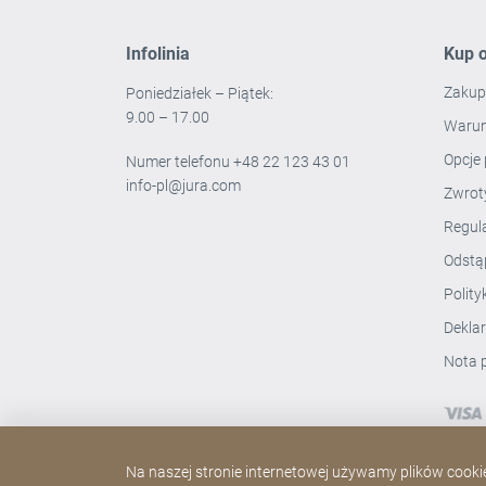
Infolinia
Kup o
Zakup
Poniedziałek – Piątek:
9.00 – 17.00
Warun
Opcje 
Numer telefonu
+48 22 123 43 01
info-pl@jura.com
Zwro
Regul
Odstą
Polit
Dekla
Nota 
Na naszej stronie internetowej używamy plików cookie.