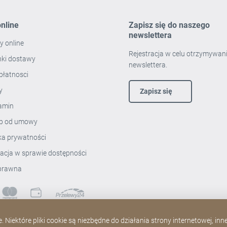
nline
Zapisz się do naszego
newslettera
y online
Rejestracja w celu otrzymywan
ki dostawy
newslettera.
płatnosci
ty
Zapisz się
amin
p od umowy
yka prywatności
racja w sprawie dostępności
prawna
 Niektóre pliki cookie są niezbędne do działania strony internetowej, in