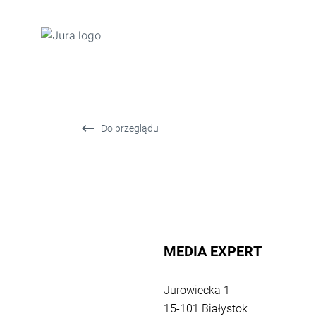
Przejdź
do
treści
Przejdź
Do przeglądu
do
opcji
wyszukiwania
MEDIA EXPERT
Powrót
do
Jurowiecka 1
przeglądu
15-101 Białystok