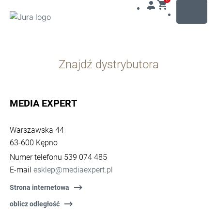
MENU
Przejdź
do
Znajdź dystrybutora
treści
Przejdź
do
opcji
MEDIA EXPERT
wyszukiwania
Warszawska 44
63-600 Kępno
Numer telefonu 539 074 485
E-mail
esklep@mediaexpert.pl
Strona internetowa
oblicz odległość