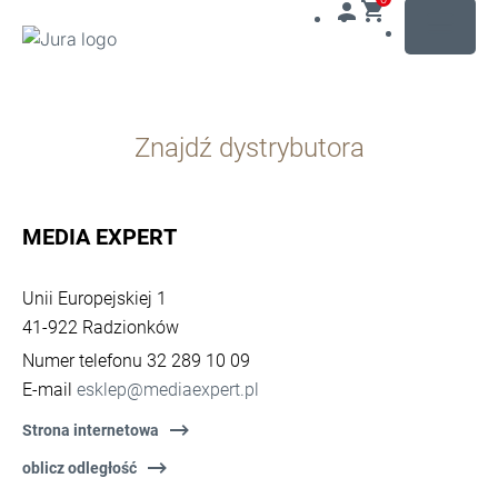
MENU
Przejdź
do
Znajdź dystrybutora
treści
Przejdź
do
opcji
MEDIA EXPERT
wyszukiwania
Unii Europejskiej 1
41-922 Radzionków
Numer telefonu 32 289 10 09
E-mail
esklep@mediaexpert.pl
Strona internetowa
oblicz odległość