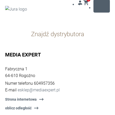
MENU
Przejdź
do
Znajdź dystrybutora
treści
Przejdź
do
opcji
MEDIA EXPERT
wyszukiwania
Fabryczna 1
64-610 Rogoźno
Numer telefonu 604957356
E-mail
esklep@mediaexpert.pl
Strona internetowa
oblicz odległość