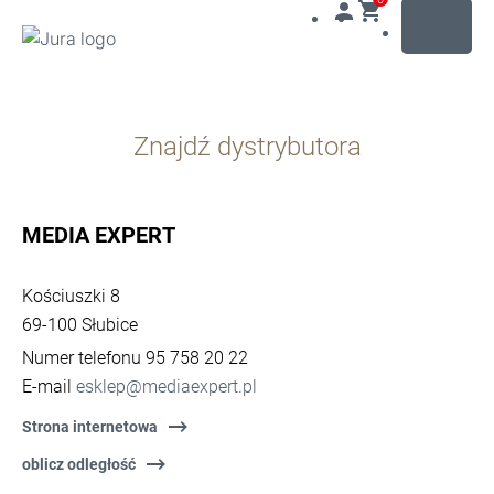
MENU
Przejdź
do
Znajdź dystrybutora
treści
Przejdź
do
opcji
MEDIA EXPERT
wyszukiwania
Kościuszki 8
69-100 Słubice
Numer telefonu 95 758 20 22
E-mail
esklep@mediaexpert.pl
Strona internetowa
oblicz odległość