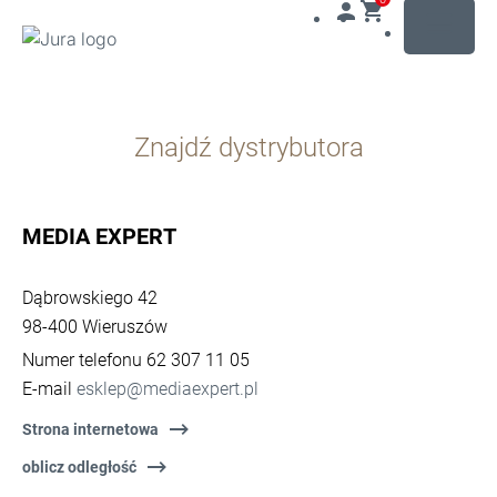
MENU
Przejdź
do
Znajdź dystrybutora
treści
Przejdź
do
opcji
MEDIA EXPERT
wyszukiwania
Dąbrowskiego 42
98-400 Wieruszów
Numer telefonu 62 307 11 05
E-mail
esklep@mediaexpert.pl
Strona internetowa
oblicz odległość