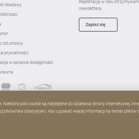
Rejestracja w celu otrzymywan
ki dostawy
newslettera.
płatnosci
ty
Zapisz się
amin
p od umowy
yka prywatności
racja w sprawie dostępności
prawna
 Niektóre pliki cookie są niezbędne do działania strony internetowej, in
ytkownika (statystyki). Aby uzyskać więcej informacji na temat plików co