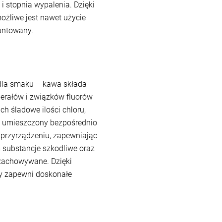
 i stopnia wypalenia. Dzięki
żliwe jest nawet użycie
rantowany.
dla smaku – kawa składa
nerałów i związków fluorów
ch śladowe ilości chloru,
IS umieszczony bezpośrednio
 przyrządzeniu, zapewniając
 substancje szkodliwe oraz
 zachowywane. Dzięki
y zapewni doskonałe