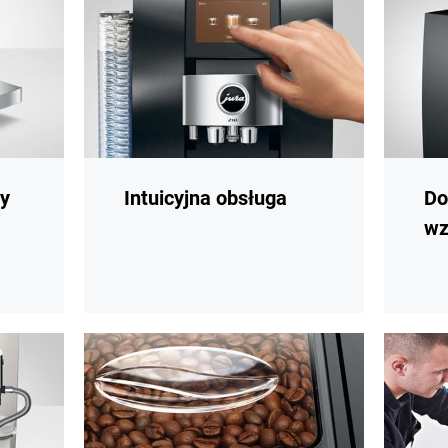
dy
Intuicyjna obsługa
Do
wz
więcej
więcej
informacji
informacj