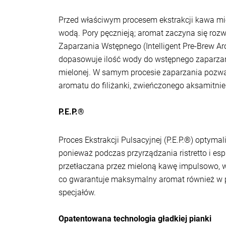
Przed właściwym procesem ekstrakcji kawa mi
wodą. Pory pęcznieją; aromat zaczyna się rozwi
Zaparzania Wstępnego (Intelligent Pre-Brew Ar
dopasowuje ilość wody do wstępnego zaparzan
mielonej. W samym procesie zaparzania pozwal
aromatu do filiżanki, zwieńczonego aksamitni
P.E.P.®
Proces Ekstrakcji Pulsacyjnej (P.E.P.®) optymali
ponieważ podczas przyrządzania ristretto i es
przetłaczana przez mieloną kawę impulsowo, w
co gwarantuje maksymalny aromat również w p
specjałów.
Opatentowana technologia gładkiej pianki