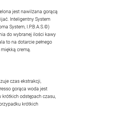
elona jest nawilżana gorącą
jać. Inteligentny System
oma System, I.P.B.A.S.©)
ia do wybranej ilości kawy
a to na dotarcie pełnego
e miękką cremą.
zuje czas ekstrakcji,
presso gorąca woda jest
 krótkich odstępach czasu,
rzypadku krótkich