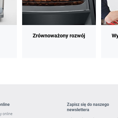
a
Zrównoważony rozwój
Wy
nline
Zapisz się do naszego
newslettera
y online