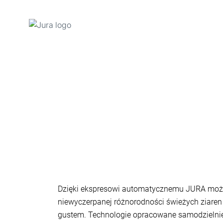
Przejdź
do
treści
Przejdź
do
opcji
wyszukiwania
Dzięki ekspresowi automatycznemu JURA moż
niewyczerpanej różnorodności świeżych ziare
gustem. Technologie opracowane samodzielni