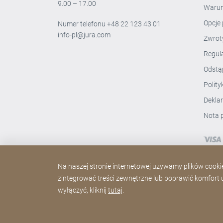
9.00 – 17.00
Warun
Opcje 
Numer telefonu
+48 22 123 43 01
info-pl@jura.com
Zwro
Regul
Odstą
Polit
Dekla
Nota 
Na naszej stronie internetowej używamy plików cookie.
zintegrować treści zewnętrzne lub poprawić komfort uż
wyłączyć, kliknij
tutaj
.
Copyright © 2026