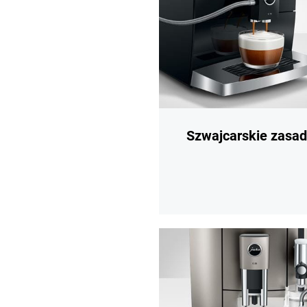
Szwajcarskie zasa
więcej
informacji