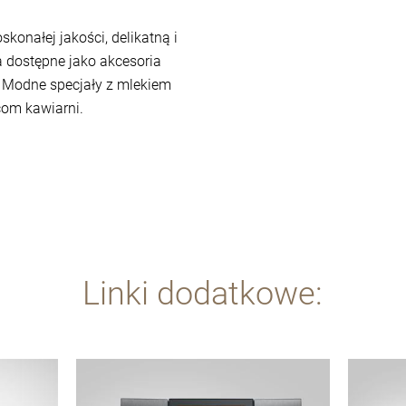
konałej jakości, delikatną i
a dostępne jako akcesoria
 Modne specjały z mlekiem
com kawiarni.
Linki dodatkowe:
więcej
więcej
informacji
informacj