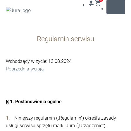
MENU
Przejdź
do
Regulamin serwisu
treści
Przejdź
do
opcji
Wchodzący w życie: 13.08.2024
wyszukiwania
Poprzednia wersja
§ 1. Postanowienia ogólne
Niniejszy regulamin („Regulamin”) określa zasady
usługi serwisu sprzętu marki Jura („Urządzenie”).